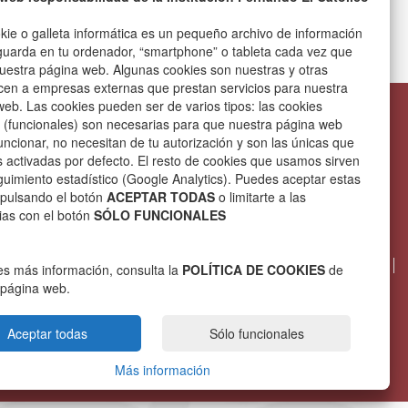
kie o galleta informática es un pequeño archivo de información
guarda en tu ordenador, “smartphone” o tableta cada vez que
nuestra página web. Algunas cookies son nuestras y otras
cen a empresas externas que prestan servicios para nuestra
eb. Las cookies pueden ser de varios tipos: las cookies
s (funcionales) son necesarias para que nuestra página web
Institución Fernando el Católico (Excma. Diputación de
ncionar, no necesitan de tu autorización y son las únicas que
Zaragoza)
 activadas por defecto. El resto de cookies que usamos sirven
Plaza de España, 2
uimiento estadístico (Google Analytics). Puedes aceptar estas
50071 Zaragoza
 pulsando el botón
ACEPTAR TODAS
o limitarte a las
Teléfonos: [+34]976288878 y 976288879
ias con el botón
SÓLO FUNCIONALES
Fax: [+34]976288869
ifc@dpz.es
Política de Privacidad
Compromiso con la protección de datos personales
es más información, consulta la
POLÍTICA DE COOKIES
de
Información GPSR
Mapa web
La IFC en FACEBOOK
 página web.
Aceptar todas
Sólo funcionales
Pautas de Accesibilidad
UNE 139803:2004
según norma
Más información